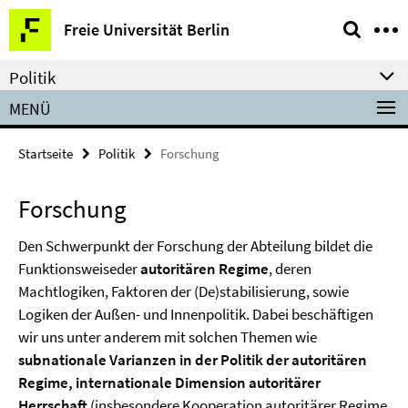
Springe
Service-
Freie Universität Berlin
direkt
Navigation
zu
Politik
Inhalt
MENÜ
Startseite
Politik
Forschung
Forschung
Den Schwerpunkt der Forschung der Abteilung bildet die
Funktionsweiseder
autoritären Regime
, deren
Machtlogiken, Faktoren der (De)stabilisierung, sowie
Logiken der Außen- und Innenpolitik. Dabei beschäftigen
wir uns unter anderem mit solchen Themen wie
subnationale Varianzen in der Politik der autoritären
Regime, internationale Dimension autoritärer
Herrschaft
(insbesondere Kooperation autoritärer Regime