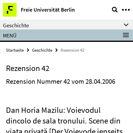
Springe
Service-
Freie Universität Berlin
direkt
Navigation
zu
Geschichte
Inhalt
MENÜ
Startseite
Geschichte
Rezension 42
Rezension 42
Rezension Nummer 42 vom 28.04.2006
Dan Horia Mazilu: Voievodul
dincolo de sala tronului. Scene din
viața privată [Der Voievode jenseits