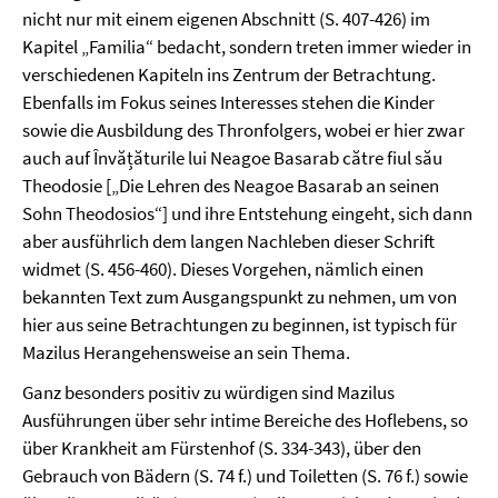
nicht nur mit einem eigenen Abschnitt (S. 407-426) im
Kapitel „Familia“ bedacht, sondern treten immer wieder in
verschiedenen Kapiteln ins Zentrum der Betrachtung.
Ebenfalls im Fokus seines Interesses stehen die Kinder
sowie die Ausbildung des Thronfolgers, wobei er hier zwar
auch auf Învățăturile lui Neagoe Basarab către fiul său
Theodosie [„Die Lehren des Neagoe Basarab an seinen
Sohn Theodosios“] und ihre Entstehung eingeht, sich dann
aber ausführlich dem langen Nachleben dieser Schrift
widmet (S. 456-460). Dieses Vorgehen, nämlich einen
bekannten Text zum Ausgangspunkt zu nehmen, um von
hier aus seine Betrachtungen zu beginnen, ist typisch für
Mazilus Herangehensweise an sein Thema.
Ganz besonders positiv zu würdigen sind Mazilus
Ausführungen über sehr intime Bereiche des Hoflebens, so
über Krankheit am Fürstenhof (S. 334-343), über den
Gebrauch von Bädern (S. 74 f.) und Toiletten (S. 76 f.) sowie