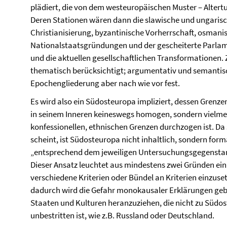
plädiert, die von dem westeuropäischen Muster – Altertum
Deren Stationen wären dann die slawische und ungari
Christianisierung, byzantinische Vorherrschaft, osmani
Nationalstaatsgründungen und der gescheiterte Parla
und die aktuellen gesellschaftlichen Transformationen
thematisch berücksichtigt; argumentativ und semantisc
Epochengliederung aber nach wie vor fest.
Es wird also ein Südosteuropa impliziert, dessen Grenze
in seinem Inneren keineswegs homogen, sondern vielmeh
konfessionellen, ethnischen Grenzen durchzogen ist. Da
scheint, ist Südosteuropa nicht inhaltlich, sondern forma
„entsprechend dem jeweiligen Untersuchungsgegenstand 
Dieser Ansatz leuchtet aus mindestens zwei Gründen ein:
verschiedene Kriterien oder Bündel an Kriterien einzuse
dadurch wird die Gefahr monokausaler Erklärungen geba
Staaten und Kulturen heranzuziehen, die nicht zu Südos
unbestritten ist, wie z.B. Russland oder Deutschland.