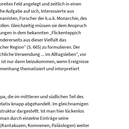
reites Feld angelegt und zeitlich in einen
 Aufgabe auf sich, Interessierte aus
anisten, Forscher der k.u.k. Monarchie, des
len. Gleichzeitig müssen sie dem Anspruch
inungen in dem bekannten „Flickenteppich
ererseits aus dieser Vielfalt das
her Region“ (S. 665) zu formulieren. Der
hliche Verwendung ... im Alltagsleben“, vor
d, ist nur dann beizukommen, wenn Ereignisse
menhang thematisiert und interpretiert
a, die im mittleren und südlichen Teil des
relativ knapp abgehandelt. Im gleichnamigen
truktur dargestellt. Ist man hier lückenlos
man durch einzelne Einträge seine
 (Kantakuzen, Komnenen, Paläologen) weiter