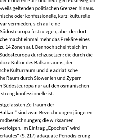
 der früheren Pull- und heutigen Push-Region
jeweils geltenden politischen Grenzen hinaus.
sche oder konfessionelle, kurz: kulturelle
ar vermieden, sich auf eine
 Südosteuropa festzulegen; aber der dort
suche macht einmal mehr das Prekäre eines
zu 14 Zonen auf. Dennoch scheint sich im
n Südosteuropa durchzusetzen: die durch die
doxe Kultur des Balkanraums, der
sche Kulturraum und die adriatische
sche Raum durch Slowenien und Zypern
gen Südosteuropa nur auf den osmanischen
streng konfessionelle ist.
itgefassten Zeitraum der
Balkan“ sind zwar Bezeichnungen jüngeren
remdbezeichnungen; die wirksamen
ckverfolgen. Im Eintrag „Epochen“ wird
erlaufes“ (S. 217) adäquate Periodisierung