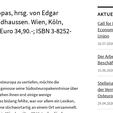
pas, hrsg. von Edgar
AKTUE
dhaussen. Wien, Köln,
Call for
Euro 34,90.-; ISBN 3-8252-
Economi
Union
16.07.202
Der Arb
Beschäf
15.06.202
osteuropa zu vertiefen, möchte die
Stellen
Zeitgenosse seine Südosteuropakenntnisse über
der Ver
ehen ihnen erst einige wenige
Osteur
bislang fehlte, war vor allem ein Lexikon,
29.04.202
ne stichwortartig an einem Ort versammelt.