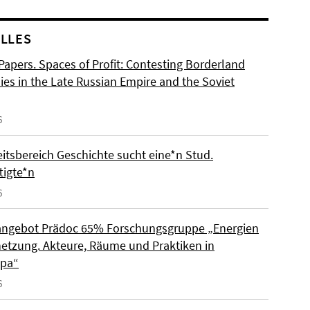
LLES
 Papers. Spaces of Profit: Contesting Borderland
es in the Late Russian Empire and the Soviet
6
eitsbereich Geschichte sucht eine*n Stud.
tigte*n
6
angebot Prädoc 65% Forschungsgruppe „Energien
netzung. Akteure, Räume und Praktiken in
opa“
6