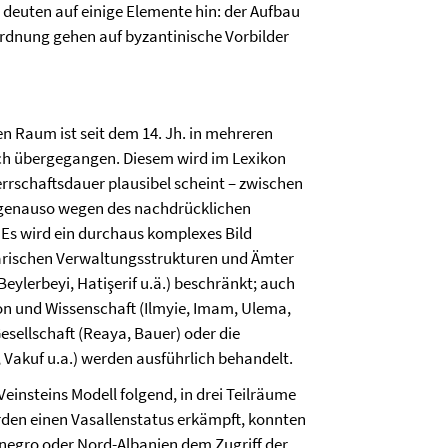
 deuten auf einige Elemente hin: der Aufbau
ordnung gehen auf byzantinische Vorbilder
n Raum ist seit dem 14. Jh. in mehreren
ch übergegangen. Diesem wird im Lexikon
errschaftsdauer plausibel scheint – zwischen
n genauso wegen des nachdrücklichen
 Es wird ein durchaus komplexes Bild
litärischen Verwaltungsstrukturen und Ämter
Beylerbeyi, Hatişerif u.ä.) beschränkt; auch
ion und Wissenschaft (Ilmyie, Imam, Ulema,
esellschaft (Reaya, Bauer) oder die
i, Vakuf u.a.) werden ausführlich behandelt.
einsteins Modell folgend, in drei Teilräume
rden einen Vasallenstatus erkämpft, konnten
enegro oder Nord-Albanien dem Zugriff der