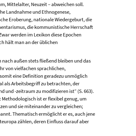
, Mittelalter, Neuzeit – abweichen soll.
sche Landnahme und Ethnogenese,
sche Eroberung, nationale Wiedergeburt, die
mentarismus, die kommunistische Herrschaft
. Zwar werden im Lexikon diese Epochen
h hält man an der üblichen
n nach außen stets fließend bleiben und das
r von vielfachen sprachlichen,
 somit eine Definition geradezu unmöglich
l als Arbeitsbegriff zu betrachten, der
und -zeitraum zu modifizieren ist“ (S. 663).
 Methodologisch ist er flexibel genug, um
tzen und sie miteinander zu vergleichen;
nnt. Thematisch ermöglicht er es, auch jene
teuropa zählen, deren Einfluss darauf aber