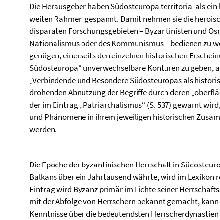
Die Herausgeber haben Südosteuropa territorial als ein b
weiten Rahmen gespannt. Damit nehmen sie die heroische
disparaten Forschungsgebieten – Byzantinisten und Osm
Nationalismus oder des Kommunismus – bedienen zu wol
genügen, einerseits den einzelnen historischen Ersche
Südosteuropa“ unverwechselbare Konturen zu geben, and
„Verbindende und Besondere Südosteuropas als historisc
drohenden Abnutzung der Begriffe durch deren „oberfläc
der im Eintrag „Patriarchalismus“ (S. 537) gewarnt wir
und Phänomene in ihrem jeweiligen historischen Zusam
werden.
Die Epoche der byzantinischen Herrschaft in Südosteurop
Balkans über ein Jahrtausend währte, wird im Lexikon 
Eintrag wird Byzanz primär im Lichte seiner Herrschaftss
mit der Abfolge von Herrschern bekannt gemacht, kann 
Kenntnisse über die bedeutendsten Herrscherdynastien