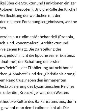
tikel über die Struktur und Funktionen einiger
olonen, Despoten). Und die Rolle der Kirche?
Verflechtung der weltlichen mit der
ag den neueren Forschungsergebnissen, welche
nen.
h werden nur rudimentär behandelt (Pronoia,
uch- und Ikonenmalerei, Architektur und
eigenen Platz. Die Darstellung des
us, jedoch nicht die Epoche seiner Existenz.
andnahme“, der Schaffung der ersten
hes Reich“ –, der Etablierung autochthoner
her „Alphabete“ und der „Christianisierung“.
inem Rand trug, neben den immanenten
Destabilisierung des byzantinischen Reiches
en oder die „Kreuzzüge“ aus dem Westen.
rthodoxe Kultur des Balkanraums aus, die in
t gewinnt man dem Lexikon nicht ab. Die