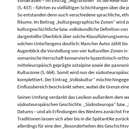
Vorderasien – im Eintrag „Migrationen“ ist die Rede von
(S. 437) – führten zu vielfältigen Schichtungen über die 
So entstanden denn auch verschiedene sprachliche, ethni
Räume. Im Beitrag „kulturgeographische Zonen“ wird zw
kulturgeschichtliche bzw. volkskundliche Definition von
dargestellte Überblick über solche Klassifizierungsver
solchen Unterfangens deutlich: Mancher Autor zählt bis 
Augenblick die Vorstellung von vier kulturellen Zonen i
osmanische Herrschaft konservierte byzantinisch-ortho
mitteleuropäisch geprägte ostalpine sowie der pannoni
Kulturzone (S. 664). Somit wird nun der südosteuropäi
komplettiert. Der Eintrag „Volkskultur“ möchte hinge
Einflussbereich beschränkt sehen, wobei die Grenze eine 
Seinen Umfang verdankt das Lexikon außerdem dem we
südosteuropäischen Geschichte. „Südosteuropa“ bzw. „
Datums – und als Erfindungen des Westens zunächst F
Traditionen lassen sich aber bis in die Spätantike zurü
allerdings für eine den „Besonderheiten des Geschichtsv