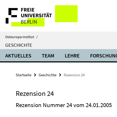
Springe
Service-
direkt
zu
Navigation
Inhalt
Osteuropa-Institut
/
GESCHICHTE
AKTUELLES
TEAM
LEHRE
FORSCHUN
Startseite
Geschichte
Rezension 24
Rezension 24
Rezension Nummer 24 vom 24.01.2005