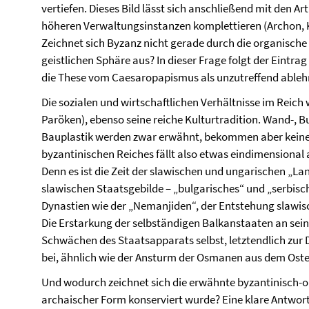
vertiefen. Dieses Bild lässt sich anschließend mit den Ar
höheren Verwaltungsinstanzen komplettieren (Archon, K
Zeichnet sich Byzanz nicht gerade durch die organische 
geistlichen Sphäre aus? In dieser Frage folgt der Eintr
die These vom Caesaropapismus als unzutreffend ableh
Die sozialen und wirtschaftlichen Verhältnisse im Reic
Paröken), ebenso seine reiche Kulturtradition. Wand-, B
Bauplastik werden zwar erwähnt, bekommen aber keinen 
byzantinischen Reiches fällt also etwas eindimensional a
Denn es ist die Zeit der slawischen und ungarischen „L
slawischen Staatsgebilde – „bulgarisches“ und „serbisc
Dynastien wie der „Nemanjiden“, der Entstehung slawisc
Die Erstarkung der selbständigen Balkanstaaten an se
Schwächen des Staatsapparats selbst, letztendlich zur 
bei, ähnlich wie der Ansturm der Osmanen aus dem Ost
Und wodurch zeichnet sich die erwähnte byzantinisch-o
archaischer Form konserviert wurde? Eine klare Antwor