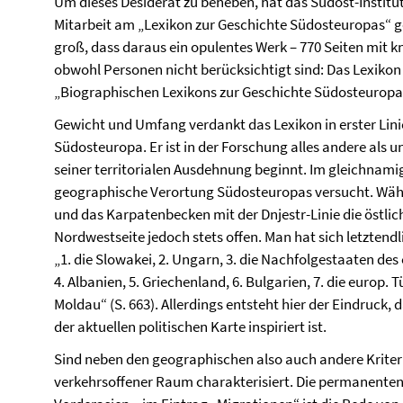
Um dieses Desiderat zu beheben, hat das Südost-Institut
Mitarbeit am „Lexikon zur Geschichte Südosteuropas“ g
groß, dass daraus ein opulentes Werk – 770 Seiten mit k
obwohl Personen nicht berücksichtigt sind: Das Lexikon
„Biographischen Lexikons zur Geschichte Südosteuropas
Gewicht und Umfang verdankt das Lexikon in erster Linie
Südosteuropa. Er ist in der Forschung alles andere als
seiner territorialen Ausdehnung beginnt. Im gleichnamig
geographische Verortung Südosteuropas versucht. Währ
und das Karpatenbecken mit der Dnjestr-Linie die östlic
Nordwestseite jedoch stets offen. Man hat sich letztendl
„1. die Slowakei, 2. Ungarn, 3. die Nachfolgestaaten de
4. Albanien, 5. Griechenland, 6. Bulgarien, 7. die europ. 
Moldau“ (S. 663). Allerdings entsteht hier der Eindruck,
der aktuellen politischen Karte inspiriert ist.
Sind neben den geographischen also auch andere Kriter
verkehrsoffener Raum charakterisiert. Die permanente