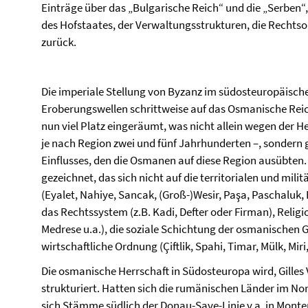
Einträge über das „Bulgarische Reich“ und die „Serben“,
des Hofstaates, der Verwaltungsstrukturen, die Rechts
zurück.
Die imperiale Stellung von Byzanz im südosteuropäische
Eroberungswellen schrittweise auf das Osmanische Rei
nun viel Platz eingeräumt, was nicht allein wegen der H
je nach Region zwei und fünf Jahrhunderten –, sonder
Einflusses, den die Osmanen auf diese Region ausübten.
gezeichnet, das sich nicht auf die territorialen und mi
(Eyalet, Nahiye, Sancak, (Groß-)Wesir, Paşa, Paschaluk, 
das Rechtssystem (z.B. Kadi, Defter oder Firman), Relig
Medrese u.a.), die soziale Schichtung der osmanischen G
wirtschaftliche Ordnung (Çiftlik, Spahi, Timar, Mülk, Mir
Die osmanische Herrschaft in Südosteuropa wird, Gilles V
strukturiert. Hatten sich die rumänischen Länder im No
sich Stämme südlich der Donau-Save-Linie v.a. in Mont