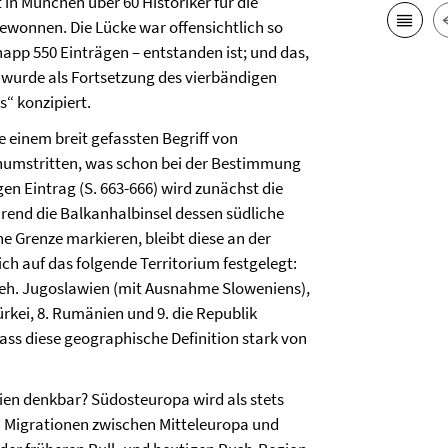
 in München über 60 Historiker für die
ewonnen. Die Lücke war offensichtlich so
napp 550 Einträgen – entstanden ist; und das,
 wurde als Fortsetzung des vierbändigen
“ konzipiert.
 einem breit gefassten Begriff von
 unumstritten, was schon bei der Bestimmung
en Eintrag (S. 663-666) wird zunächst die
end die Balkanhalbinsel dessen südliche
he Grenze markieren, bleibt diese an der
ich auf das folgende Territorium festgelegt:
s eh. Jugoslawien (mit Ausnahme Sloweniens),
Türkei, 8. Rumänien und 9. die Republik
 dass diese geographische Definition stark von
ien denkbar? Südosteuropa wird als stets
n Migrationen zwischen Mitteleuropa und