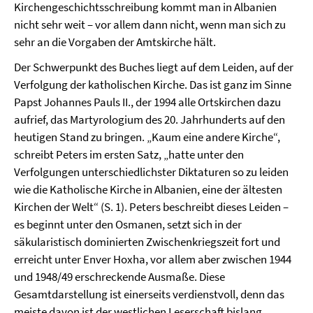
Kirchengeschichtsschreibung kommt man in Albanien
nicht sehr weit – vor allem dann nicht, wenn man sich zu
sehr an die Vorgaben der Amtskirche hält.
Der Schwerpunkt des Buches liegt auf dem Leiden, auf der
Verfolgung der katholischen Kirche. Das ist ganz im Sinne
Papst Johannes Pauls II., der 1994 alle Ortskirchen dazu
aufrief, das Martyrologium des 20. Jahrhunderts auf den
heutigen Stand zu bringen. „Kaum eine andere Kirche“,
schreibt Peters im ersten Satz, „hatte unter den
Verfolgungen unterschiedlichster Diktaturen so zu leiden
wie die Katholische Kirche in Albanien, eine der ältesten
Kirchen der Welt“ (S. 1). Peters beschreibt dieses Leiden –
es beginnt unter den Osmanen, setzt sich in der
säkularistisch dominierten Zwischenkriegszeit fort und
erreicht unter Enver Hoxha, vor allem aber zwischen 1944
und 1948/49 erschreckende Ausmaße. Diese
Gesamtdarstellung ist einerseits verdienstvoll, denn das
meiste davon ist der westlichen Leserschaft bislang