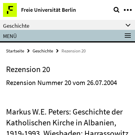
Springe
Service-
Freie Universität Berlin
direkt
Navigation
zu
Geschichte
Inhalt
MENÜ
Startseite
Geschichte
Rezension 20
Rezension 20
Rezension Nummer 20 vom 26.07.2004
Markus W.E. Peters: Geschichte der
Katholischen Kirche in Albanien,
1919-1993. Wiesbaden: Harrassowitz