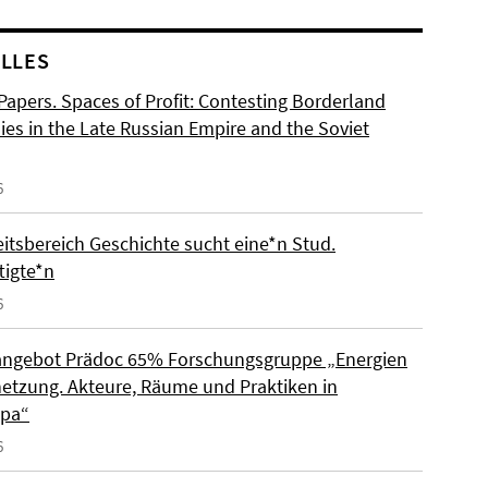
LLES
 Papers. Spaces of Profit: Contesting Borderland
es in the Late Russian Empire and the Soviet
6
eitsbereich Geschichte sucht eine*n Stud.
tigte*n
6
angebot Prädoc 65% Forschungsgruppe „Energien
netzung. Akteure, Räume und Praktiken in
opa“
6