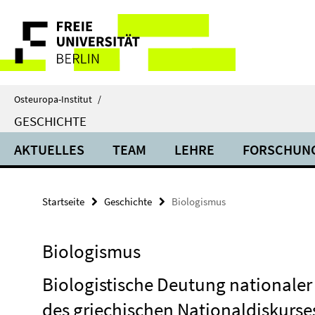
Springe
Service-
direkt
zu
Navigation
Inhalt
Osteuropa-Institut
/
GESCHICHTE
AKTUELLES
TEAM
LEHRE
FORSCHUN
Startseite
Geschichte
Biologismus
Biologismus
Biologistische Deutung nationaler 
des griechischen Nationaldiskurses 