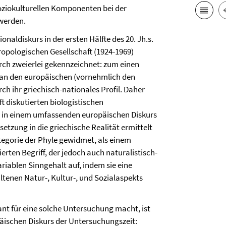
soziokulturellen Komponenten bei der
werden.
aldiskurs in der ersten Hälfte des 20. Jh.s.
opologischen Gesellschaft (1924-1969)
rch zweierlei gekennzeichnet: zum einen
s an den europäischen (vornehmlich den
h ihr griechisch-nationales Profil. Daher
t diskutierten biologistischen
in einem umfassenden europäischen Diskurs
etzung in die griechische Realität ermittelt
egorie der Phyle gewidmet, als einem
erten Begriff, der jedoch auch naturalistisch-
riablen Sinngehalt auf, indem sie eine
ltenen Natur-, Kultur-, und Sozialaspekts
sant für eine solche Untersuchung macht, ist
ischen Diskurs der Untersuchungszeit: