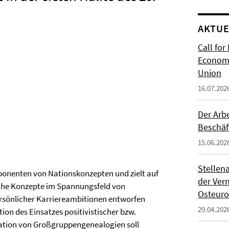
AKTUE
Call for
Economi
Union
16.07.202
Der Arb
Beschäf
15.06.202
Stellen
ponenten von Nationskonzepten und zielt auf
der Ver
lche Konzepte im Spannungsfeld von
Osteur
ersönlicher Karriereambitionen entworfen
29.04.202
ion des Einsatzes positivistischer bzw.
mation von Großgruppengenealogien soll