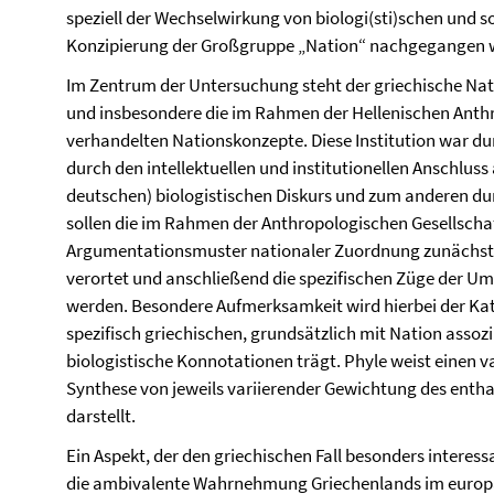
speziell der Wechselwirkung von biologi(sti)schen und 
Konzipierung der Großgruppe „Nation“ nachgegangen 
Im Zentrum der Untersuchung steht der griechische Nation
und insbesondere die im Rahmen der Hellenischen Anthr
verhandelten Nationskonzepte. Diese Institution war du
durch den intellektuellen und institutionellen Anschlus
deutschen) biologistischen Diskurs und zum anderen durc
sollen die im Rahmen der Anthropologischen Gesellschaf
Argumentationsmuster nationaler Zuordnung zunächst 
verortet und anschließend die spezifischen Züge der Ums
werden. Besondere Aufmerksamkeit wird hierbei der Kat
spezifisch griechischen, grundsätzlich mit Nation assozii
biologistische Konnotationen trägt. Phyle weist einen va
Synthese von jeweils variierender Gewichtung des entha
darstellt.
Ein Aspekt, der den griechischen Fall besonders interes
die ambivalente Wahrnehmung Griechenlands im europä