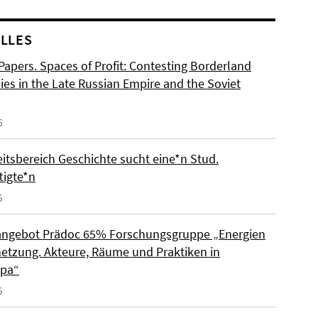
LLES
 Papers. Spaces of Profit: Contesting Borderland
es in the Late Russian Empire and the Soviet
6
eitsbereich Geschichte sucht eine*n Stud.
tigte*n
6
angebot Prädoc 65% Forschungsgruppe „Energien
netzung. Akteure, Räume und Praktiken in
opa“
6