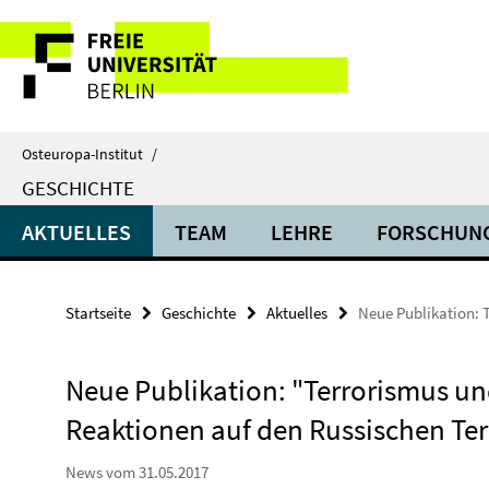
Springe
Service-
direkt
zu
Navigation
Inhalt
Osteuropa-Institut
/
GESCHICHTE
AKTUELLES
TEAM
LEHRE
FORSCHUN
Startseite
Geschichte
Aktuelles
Neue Publikation: 
Neue Publikation: "Terrorismus und
Reaktionen auf den Russischen Ter
News vom 31.05.2017