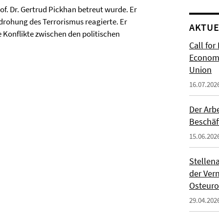
rof. Dr. Gertrud Pickhan betreut wurde. Er
edrohung des Terrorismus reagierte. Er
AKTUE
 Konflikte zwischen den politischen
Call for
Economi
Union
16.07.202
Der Arb
Beschäf
15.06.202
Stellen
der Ver
Osteur
29.04.202