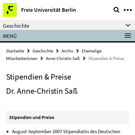
Springe
Service-
Freie Universität Berlin
direkt
Navigation
zu
Geschichte
Inhalt
MENÜ
Startseite
Geschichte
Archiv
Ehemalige
MitarbeiterInnen
Anne-Christin Saß
Stipendien & Preise
Stipendien & Preise
Dr. Anne-Christin Saß
Stipendien und Preise
August-September 2007 Stipendiatin des Deutschen