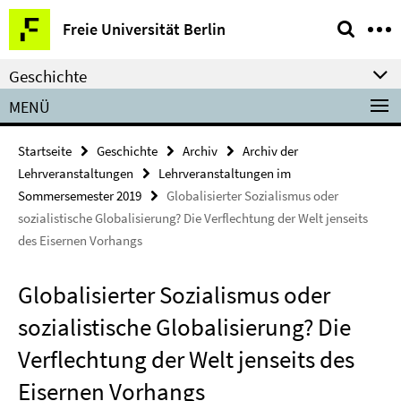
Springe
Service-
Freie Universität Berlin
direkt
Navigation
zu
Geschichte
Inhalt
MENÜ
Startseite
Geschichte
Archiv
Archiv der
Lehrveranstaltungen
Lehrveranstaltungen im
Sommersemester 2019
Globalisierter Sozialismus oder
sozialistische Globalisierung? Die Verflechtung der Welt jenseits
des Eisernen Vorhangs
Globalisierter Sozialismus oder
sozialistische Globalisierung? Die
Verflechtung der Welt jenseits des
Eisernen Vorhangs