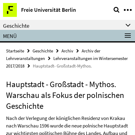
Springe
Service-
Freie Universität Berlin
direkt
Navigation
zu
Geschichte
Inhalt
MENÜ
Startseite
Geschichte
Archiv
Archiv der
Lehrveranstaltungen
Lehrveranstaltungen im Wintersemester
2017/2018
Hauptstadt- Großstadt-Mythos.
Hauptstadt - Großstadt - Mythos.
Warschau als Fokus der polnischen
Geschichte
Nach der Verlegung der königlichen Residenz von Krakau
nach Warschau 1596 wurde die neue polnische Hauptstadt
zur wichtigsten politischen Bühne des Landes. Aufbau und