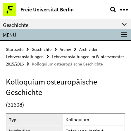
Springe
Service-
Freie Universität Berlin
direkt
Navigation
zu
Geschichte
Inhalt
MENÜ
Startseite
Geschichte
Archiv
Archiv der
Lehrveranstaltungen
Lehrveranstaltungen im Wintersemester
2015/2016
Kolloquium osteuropäische Geschichte
Kolloquium osteuropäische
Geschichte
(31608)
Typ
Kolloquium