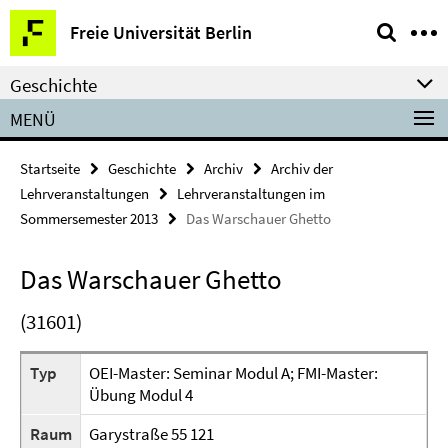
Springe
Service-
Freie Universität Berlin
direkt
Navigation
zu
Geschichte
Inhalt
MENÜ
Startseite
Geschichte
Archiv
Archiv der
Lehrveranstaltungen
Lehrveranstaltungen im
Sommersemester 2013
Das Warschauer Ghetto
Das Warschauer Ghetto
(31601)
Typ
OEI-Master: Seminar Modul A; FMI-Master:
Übung Modul 4
Raum
Garystraße 55 121