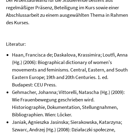
Der Arbeitsaufwand für die Studierende besteht aus
regelmäßiger Präsenz, Beteiligung im Kurs sowie einer
Abschlussarbeit zu einem ausgewählten Thema in Rahmen
des Kurses.
Literatur:
Haan, Francisca de; Daskalova, Krassimira; Loutfi, Anna
(Hg.) (2006): Biographical dictionary of women's
movements and feminisms. Central, Eastern, and South
Eastern Europe; 19th and 20th Centuries. 1. ed.
Budapest: CEU Press.
Gehmacher, Johanna; Vittorelli, Natascha (Hg.) (2009):
Wie Frauenbewegung geschrieben wird.
Historiographie, Dokumentation, Stellungnahmen,
Bibliographien. Wien: Löcker.
Janiak, Agnieszka Jasinska; Sierakowska, Katarzyna;
Szwarc, Andrzej (Hg.) (2008): Działaczki społeczne,