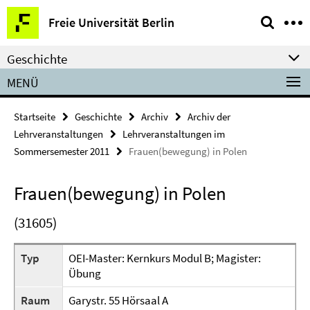
Springe
Service-
Freie Universität Berlin
direkt
Navigation
zu
Geschichte
Inhalt
MENÜ
Startseite
Geschichte
Archiv
Archiv der
Lehrveranstaltungen
Lehrveranstaltungen im
Sommersemester 2011
Frauen(bewegung) in Polen
Frauen(bewegung) in Polen
(31605)
Typ
OEI-Master: Kernkurs Modul B; Magister:
Übung
Raum
Garystr. 55 Hörsaal A