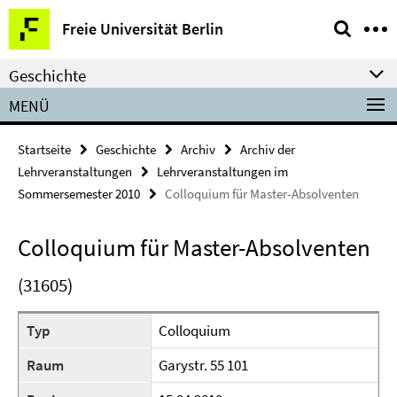
Springe
Service-
Freie Universität Berlin
direkt
Navigation
zu
Geschichte
Inhalt
MENÜ
Startseite
Geschichte
Archiv
Archiv der
Lehrveranstaltungen
Lehrveranstaltungen im
Sommersemester 2010
Colloquium für Master-Absolventen
Colloquium für Master-Absolventen
(31605)
Typ
Colloquium
Raum
Garystr. 55 101