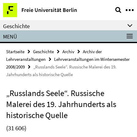
Springe
Service-
Freie Universität Berlin
direkt
Navigation
zu
Geschichte
Inhalt
MENÜ
Startseite
Geschichte
Archiv
Archiv der
Lehrveranstaltungen
Lehrveranstaltungen im Wintersemester
2008/2009
„Russlands Seele“. Russische Malerei des 19.
Jahrhunderts als historische Quelle
„Russlands Seele“. Russische
Malerei des 19. Jahrhunderts als
historische Quelle
(31 606)