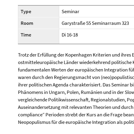
Type
Seminar
Room
Garystraße 55 Seminarraum 323
Time
Di 16-18
Trotz der Erfüllung der Kopenhagen Kriterien und ihres E
ostmitteleuropäische Länder wiederkehrend politische K
fundamentalen Werten der europäischen Integration führ
waren durch den Regierungsmacht von (neo)populistisc
ihrer politischen Agenda charakterisiert. Das Seminar b
Phänomens in Ungarn, Polen, Rumänien und in der Slow
vergleichende Politikwissenschaft, Regionalstudien, Po
Auseinandersetzung mit relevanten Theorien und durch di
compliance“ Perioden strebt der Kurs an die Frage bea
Neopopulismus für die europäische Integration als poli