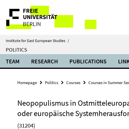
Springe
Service
direkt
zu
Navigation
Inhalt
Institute for East European Studies
/
POLITICS
TEAM
RESEARCH
PUBLICATIONS
LIN
Homepage
Politics
Courses
Courses in Summer Se
Neopopulismus in Ostmitteleuropa
oder europäische Systemherausfo
(31204)