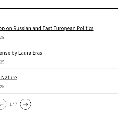
p on Russian and East European Politics
025
ense by Laura Eras
025
n Nature
025
1 / 7