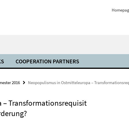
Homepag
KS
COOPERATION PARTNERS
mester 2016
Neopopulismus in Ostmitteleuropa – Transformationsreq
 – Transformationsrequisit
rderung?