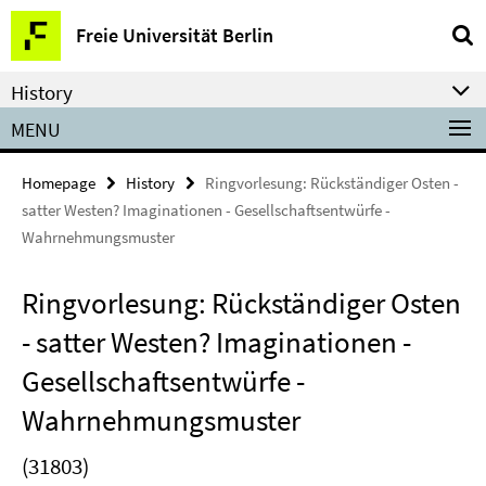
Springe
Service
Freie Universität Berlin
direkt
Navigation
zu
History
Inhalt
MENU
Homepage
History
Ringvorlesung: Rückständiger Osten -
satter Westen? Imaginationen - Gesellschaftsentwürfe -
Wahrnehmungsmuster
Ringvorlesung: Rückständiger Osten
- satter Westen? Imaginationen -
Gesellschaftsentwürfe -
Wahrnehmungsmuster
(31803)