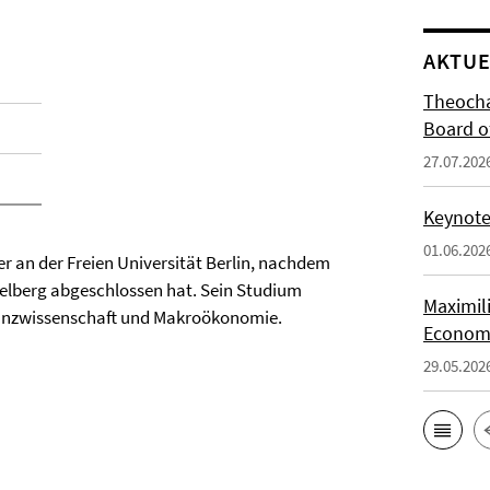
AKTUE
Theocha
Board of
27.07.202
Keynote 
01.06.202
r an der Freien Universität Berlin, nachdem
delberg abgeschlossen hat. Sein Studium
Maximil
anzwissenschaft und Makroökonomie.
Economi
29.05.202