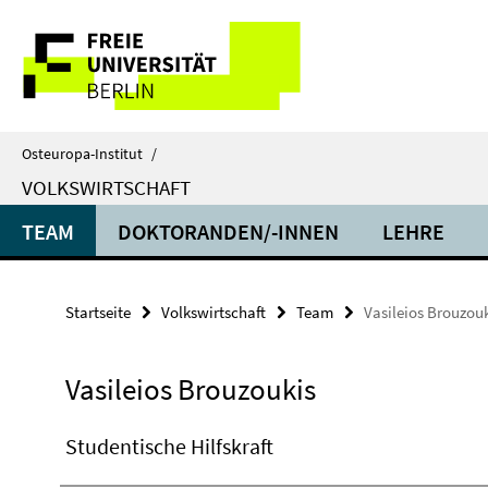
Springe
Service-
direkt
zu
Navigation
Inhalt
Osteuropa-Institut
/
VOLKSWIRTSCHAFT
TEAM
DOKTORANDEN/-INNEN
LEHRE
Startseite
Volkswirtschaft
Team
Vasileios Brouzou
Vasileios Brouzoukis
Studentische Hilfskraft