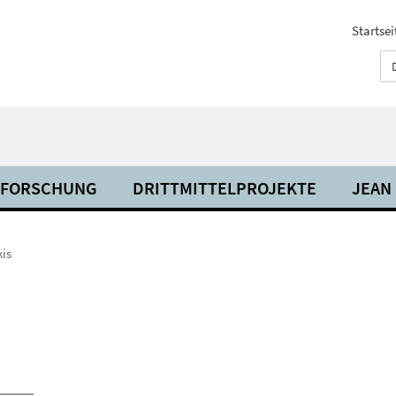
Startsei
FORSCHUNG
DRITTMITTELPROJEKTE
JEAN
kis