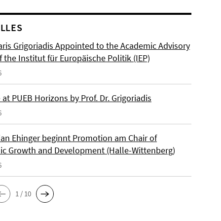
LLES
ris Grigoriadis Appointed to the Academic Advisory
 the Institut für Europäische Politik (IEP)
6
at PUEB Horizons by Prof. Dr. Grigoriadis
6
ian Ehinger beginnt Promotion am Chair of
c Growth and Development (Halle-Wittenberg)
6
1 / 10