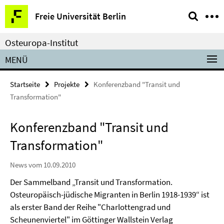
Springe
Service-
Freie Universität Berlin
direkt
Navigation
zu
Osteuropa-Institut
Inhalt
MENÜ
Startseite
Projekte
Konferenzband "Transit und
Transformation"
Konferenzband "Transit und
Transformation"
News vom 10.09.2010
Der Sammelband „Transit und Transformation.
Osteuropäisch-jüdische Migranten in Berlin 1918-1939“ ist
als erster Band der Reihe "Charlottengrad und
Scheunenviertel" im Göttinger Wallstein Verlag