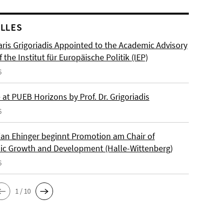
LLES
ris Grigoriadis Appointed to the Academic Advisory
 the Institut für Europäische Politik (IEP)
6
at PUEB Horizons by Prof. Dr. Grigoriadis
6
ian Ehinger beginnt Promotion am Chair of
c Growth and Development (Halle-Wittenberg)
6
1 / 10