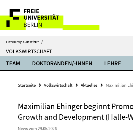
Springe
Service-
direkt
zu
Navigation
Inhalt
Osteuropa-Institut
/
VOLKSWIRTSCHAFT
TEAM
DOKTORANDEN/-INNEN
LEHRE
Startseite
Volkswirtschaft
Aktuelles
Maximilian Eh
Maximilian Ehinger beginnt Promo
Growth and Development (Halle-W
News vom 29.05.2026