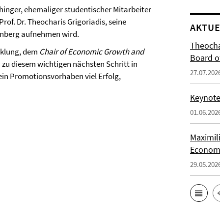
hinger, ehemaliger studentischer Mitarbeiter
rof. Dr. Theocharis Grigoriadis, seine
AKTUE
enberg aufnehmen wird.
Theocha
cklung, dem
Chair of Economic Growth and
Board of
h zu diesem wichtigen nächsten Schritt in
27.07.202
in Promotionsvorhaben viel Erfolg,
Keynote 
01.06.202
Maximil
Economi
29.05.202