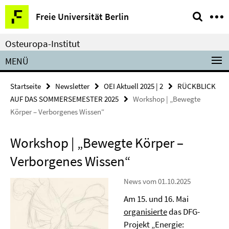
Springe
Service-
Freie Universität Berlin
direkt
Navigation
zu
Osteuropa-Institut
Inhalt
MENÜ
Startseite
Newsletter
OEI Aktuell 2025 | 2
RÜCKBLICK
AUF DAS SOMMERSEMESTER 2025
Workshop | „Bewegte
Körper – Verborgenes Wissen“
Workshop | „Bewegte Körper –
Verborgenes Wissen“
News vom 01.10.2025
Am 15. und 16. Mai
organisierte
das DFG-
Projekt „Energie: