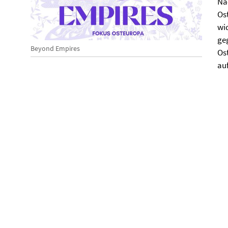
Na
Os
wi
ge
Beyond Empires
Os
auf