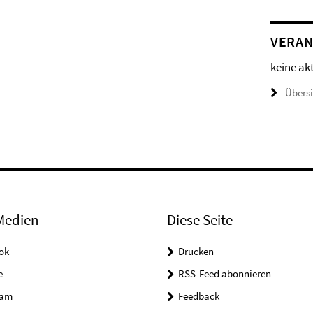
VERAN
keine ak
Übers
Medien
Diese Seite
ok
Drucken
e
RSS-Feed abonnieren
ram
Feedback