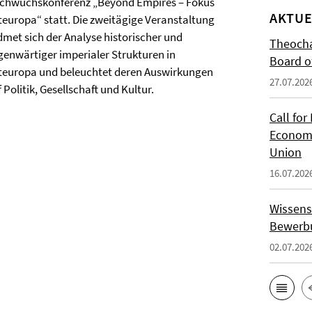
chwuchskonferenz „Beyond Empires – Fokus
AKTUE
teuropa“ statt. Die zweitägige Veranstaltung
dmet sich der Analyse historischer und
Theocha
genwärtiger imperialer Strukturen in
Board of
teuropa und beleuchtet deren Auswirkungen
27.07.202
 Politik, Gesellschaft und Kultur.
Call for
Economi
Union
16.07.202
Wissens
Bewerbu
02.07.202