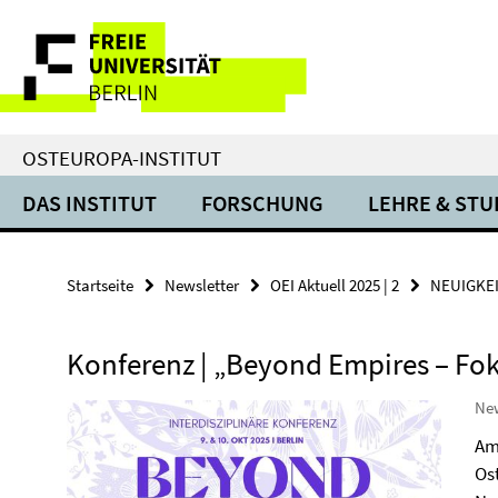
Springe
Service-
direkt
zu
Navigation
Inhalt
OSTEUROPA-INSTITUT
DAS INSTITUT
FORSCHUNG
LEHRE & ST
Startseite
Newsletter
OEI Aktuell 2025 | 2
NEUIGKE
Konferenz | „Beyond Empires – Fo
Ne
Am
Ost