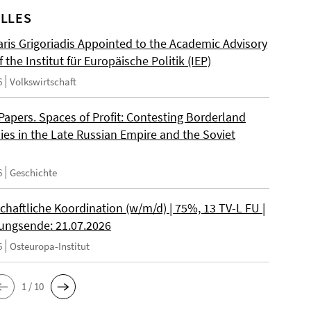
LLES
ris Grigoriadis Appointed to the Academic Advisory
 the Institut für Europäische Politik (IEP)
6
Volkswirtschaft
 Papers. Spaces of Profit: Contesting Borderland
es in the Late Russian Empire and the Soviet
6
Geschichte
chaftliche Koordination (w/m/d) | 75%, 13 TV-L FU |
ngsende: 21.07.2026
6
Osteuropa-Institut
1 / 10