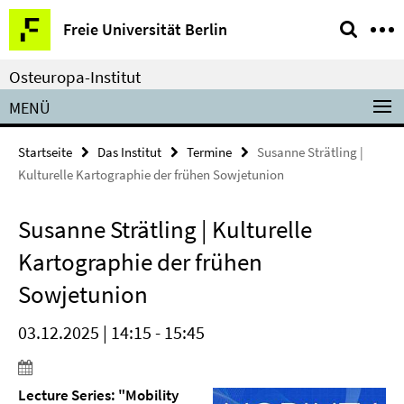
Springe
Service-
Freie Universität Berlin
direkt
Navigation
zu
Osteuropa-Institut
Inhalt
MENÜ
Startseite
Das Institut
Termine
Susanne Strätling |
Kulturelle Kartographie der frühen Sowjetunion
Susanne Strätling | Kulturelle
Kartographie der frühen
Sowjetunion
03.12.2025 | 14:15 - 15:45
Lecture Series: "Mobility