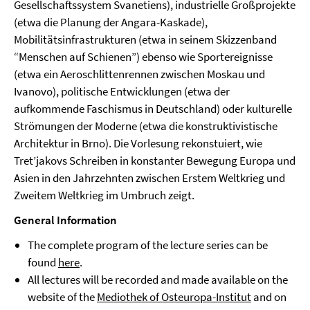
Gesellschaftssystem Svanetiens), industrielle Großprojekte
(etwa die Planung der Angara-Kaskade),
Mobilitätsinfrastrukturen (etwa in seinem Skizzenband
“Menschen auf Schienen”) ebenso wie Sportereignisse
(etwa ein Aeroschlittenrennen zwischen Moskau und
Ivanovo), politische Entwicklungen (etwa der
aufkommende Faschismus in Deutschland) oder kulturelle
Strömungen der Moderne (etwa die konstruktivistische
Architektur in Brno). Die Vorlesung rekonstuiert, wie
Tret’jakovs Schreiben in konstanter Bewegung Europa und
Asien in den Jahrzehnten zwischen Erstem Weltkrieg und
Zweitem Weltkrieg im Umbruch zeigt.
General Information
The complete program of the lecture series can be
found
here
.
All lectures will be recorded and made available on the
website of the
Mediothek of Osteuropa-Institut
and on