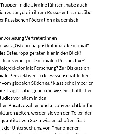
Truppen in die Ukraine führten, habe auch
en zu tun, die in ihrem Russozentrismus über
der Russischen Föderation akademisch
envorlesung Vertreter:innen
n, was „Osteuropa postkolonial/dekolonial“
es Osteuropa geraten hier in den Blick?
ch aus einer postkolonialen Perspektive?
iale/dekoloniale Forschung? Zur Diskussion
iale Perspektiven in der wissenschaftlichen
r vom globalen Süden auf klassische Imperien
ck trägt. Dabei gehen die wissenschaftlichen
udies vor allem in den
en Ansätze zählen und als unverzichtbar für
kturen gelten, werden sie von den Teilen der
n quantitativen Sozialwissenschaften lässt
 mit der Untersuchung von Phänomenen