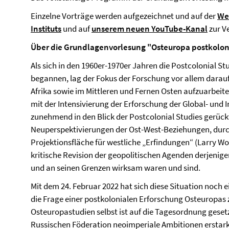
Einzelne Vorträge werden aufgezeichnet und auf der
We
Instituts
und auf
unserem neuen YouTube-Kanal
zur Ve
Über die Grundlagenvorlesung "Osteuropa postkolon
Als sich in den 1960er-1970er Jahren die Postcolonial S
begannen, lag der Fokus der Forschung vor allem darauf
Afrika sowie im Mittleren und Fernen Osten aufzuarbeite
mit der Intensivierung der Erforschung der Global- und 
zunehmend in den Blick der Postcolonial Studies gerückt
Neuperspektivierungen der Ost-West-Beziehungen, durc
Projektionsfläche für westliche „Erfindungen“ (Larry Wolf
kritische Revision der geopolitischen Agenden derjenig
und an seinen Grenzen wirksam waren und sind.
Mit dem 24. Februar 2022 hat sich diese Situation noch 
die Frage einer postkolonialen Erforschung Osteuropas z
Osteuropastudien selbst ist auf die Tagesordnung gesetz
Russischen Föderation neoimperiale Ambitionen erstark