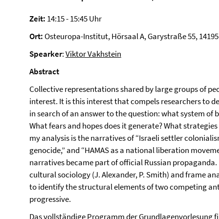
Zeit:
14:15 - 15:45 Uhr
Ort:
Osteuropa-Institut, Hörsaal A, Garystraße 55, 14195
Spearker
:
Viktor Vakhstein
Abstract
Collective representations shared by large groups of peo
interest. It is this interest that compels researchers to
in search of an answer to the question: what system of be
What fears and hopes does it generate? What strategies o
my analysis is the narratives of “Israeli settler coloniali
genocide,” and “HAMAS as a national liberation moveme
narratives became part of official Russian propaganda. 
cultural sociology (J. Alexander, P. Smith) and frame ana
to identify the structural elements of two competing ant
progressive.
Das vollständige Programm der Grundlagenvorlesung f