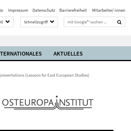
te
Impressum
Datenschutz
Barrierefreiheit
Mitarbeiter/-innen
Suchbegriffe
DE
Schnellzugriff
NTERNATIONALES
AKTUELLES
epresentations (Lessons for East European Studies)