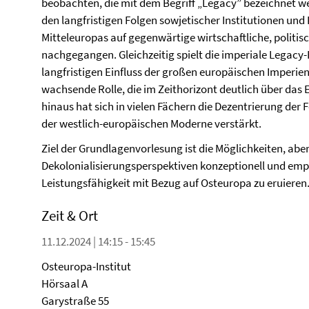
beobachten, die mit dem Begriff „Legacy” bezeichnet we
den langfristigen Folgen sowjetischer Institutionen und 
Mitteleuropas auf gegenwärtige wirtschaftliche, politi
nachgegangen. Gleichzeitig spielt die imperiale Legacy
langfristigen Einfluss der großen europäischen Imperien
wachsende Rolle, die im Zeithorizont deutlich über das
hinaus hat sich in vielen Fächern die Dezentrierung de
der westlich-europäischen Moderne verstärkt.
Ziel der Grundlagenvorlesung ist die Möglichkeiten, abe
Dekolonialisierungsperspektiven konzeptionell und empi
Leistungsfähigkeit mit Bezug auf Osteuropa zu eruieren
Zeit & Ort
11.12.2024 | 14:15 - 15:45
Osteuropa-Institut
Hörsaal A
Garystraße 55