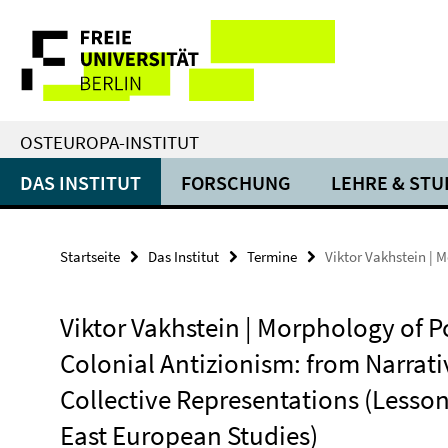
Springe
Service-
direkt
zu
Navigation
Inhalt
OSTEUROPA-INSTITUT
DAS INSTITUT
FORSCHUNG
LEHRE & ST
Startseite
Das Institut
Termine
Viktor Vakhstein | 
Viktor Vakhstein | Morphology of P
Colonial Antizionism: from Narrati
Collective Representations (Lesson
East European Studies)