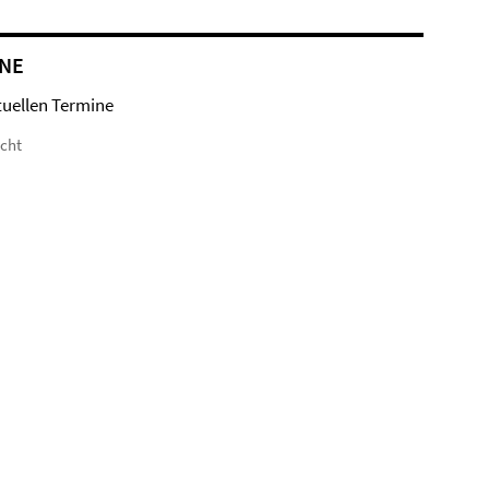
NE
tuellen Termine
icht