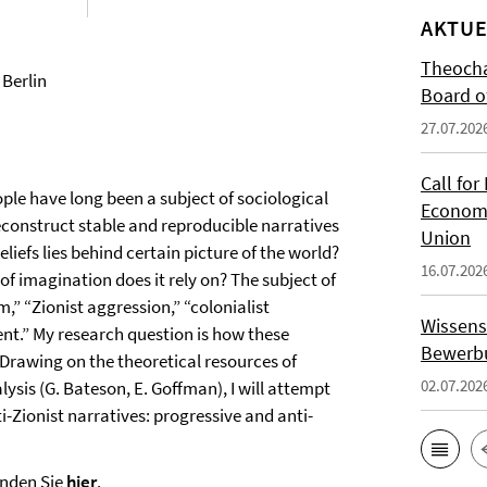
AKTUE
Theocha
 Berlin
Board of
27.07.202
Call for
ple have long been a subject of sociological
Economi
 deconstruct stable and reproducible narratives
Union
liefs lies behind certain picture of the world?
16.07.202
f imagination does it rely on? The subject of
sm,” “Zionist aggression,” “colonialist
Wissens
nt.” My research question is how these
Bewerbu
Drawing on the theoretical resources of
02.07.202
lysis (G. Bateson, E. Goffman), I will attempt
i-Zionist narratives: progressive and anti-
inden Sie
hier
.