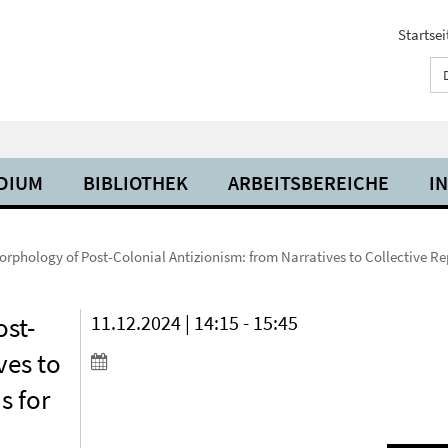
Startsei
UDIUM
BIBLIOTHEK
ARBEITSBEREICHE
I
Morphology of Post-Colonial Antizionism: from Narratives to Collective R
ost-
11.12.2024 | 14:15 - 15:45
ves to
s for