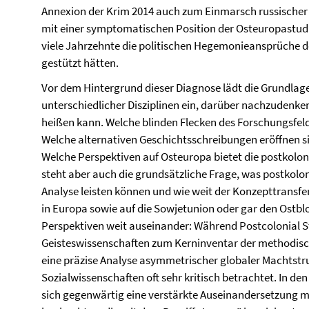
Annexion der Krim 2014 auch zum Einmarsch russischer 
mit einer symptomatischen Position der Osteuropastudi
viele Jahrzehnte die politischen Hegemonieansprüche 
gestützt hätten.
Vor dem Hintergrund dieser Diagnose lädt die Grundlag
unterschiedlicher Disziplinen ein, darüber nachzudenke
heißen kann. Welche blinden Flecken des Forschungsfeld
Welche alternativen Geschichtsschreibungen eröffnen si
Welche Perspektiven auf Osteuropa bietet die postkolon
steht aber auch die grundsätzliche Frage, was postkolon
Analyse leisten können und wie weit der Konzepttransfe
in Europa sowie auf die Sowjetunion oder gar den Ostblo
Perspektiven weit auseinander: Während Postcolonial St
Geisteswissenschaften zum Kerninventar der methodisch
eine präzise Analyse asymmetrischer globaler Machtstru
Sozialwissenschaften oft sehr kritisch betrachtet. In de
sich gegenwärtig eine verstärkte Auseinandersetzung